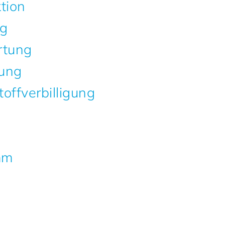
tion
ng
rtung
ung
offverbilligung
mm
n