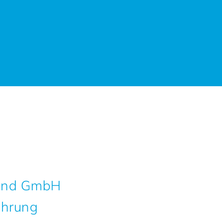
and GmbH
̈hrung