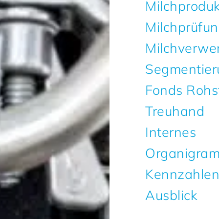
Milchproduk
Milchprüfu
Milchverwe
Segmentier
Fonds Rohst
Treuhand
Internes
Organigra
Kennzahle
Ausblick