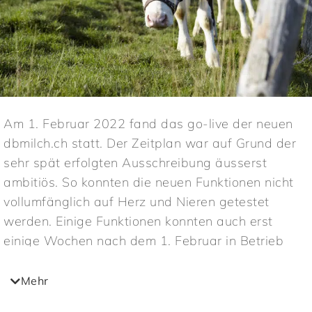
Am 1. Februar 2022 fand das go-live der neuen
dbmilch.ch statt. Der Zeitplan war auf Grund der
sehr spät erfolgten Ausschreibung äusserst
ambitiös. So konnten die neuen Funktionen nicht
vollumfänglich auf Herz und Nieren getestet
werden. Einige Funktionen konnten auch erst
einige Wochen nach dem 1. Februar in Betrieb
genommen werden. Wir stellten fest, dass die
neue dbmilch.ch jederzeit erreichbar war und die
Mehr
Milchproduktion als auch die Milchverwertung