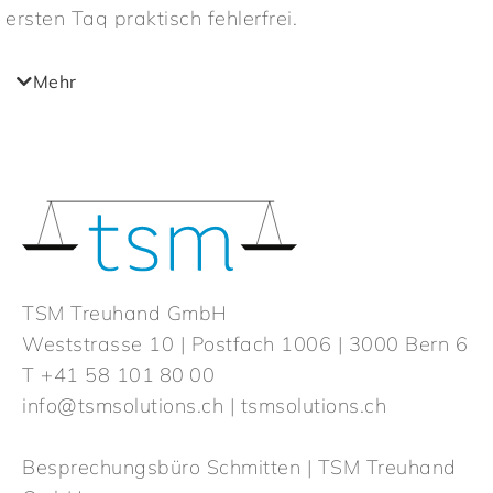
ersten Tag praktisch fehlerfrei.
Auf Grund des Zeitdrucks mussten aber die
Umsetzung anderer Funktionen nach hinten
Mehr
geschoben werden. Dadurch konnten die
Privatmodule nicht wie geplant im Berichtsjahr
neu programmiert und auf der neuen dbmilch.ch in
Betrieb genommen werden, sondern werden im
Jahr 2023 implementiert.
Wir bedauern diese Verzögerung sehr und sind
uns auch bewusst, dass der Parallelbetrieb der
TSM Treuhand GmbH
neuen und der alten dbmilch.ch sowohl für die
Weststrasse 10 | Postfach 1006 | 3000 Bern 6
Kunden als auch für die Mitarbeitenden sehr
T +41 58 101 80 00
herausfordernd ist. Unser Ziel für das Jahr 2023
info@tsmsolutions.ch
| tsmsolutions.ch
ist es nun, die Privatmodule in die neue
Umgebung zu implementieren und zeitgleich auch
Besprechungsbüro Schmitten | TSM Treuhand
zu verbessern. Dies sowohl was die Anwendung