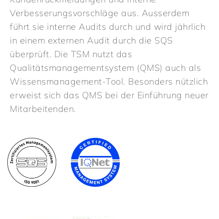
Die TSM setzt primär die Softwares
Verbesserungsvorschläge aus. Ausserdem
„AgroOffice“, „Pinus“ und „Sage“ ein. Dazu
führt sie interne Audits durch und wird jährlich
kommen die kantonalen Programme für die
in einem externen Audit durch die SQS
Steuererklärungen. Dank der unterschiedlichen
überprüft. Die TSM nutzt das
Softwares kann die TSM für jedes KMU das
Qualitätsmanagementsystem (QMS) auch als
optimale Programm wählen, um die
Wissensmanagement-Tool. Besonders nützlich
Buchhaltungsarbeiten möglichst einfach und
erweist sich das QMS bei der Einführung neuer
effizient zu erledigen.
Mitarbeitenden.